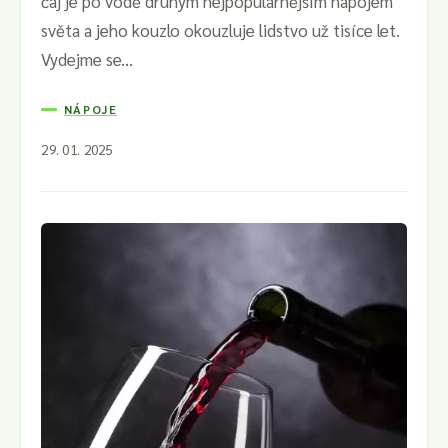
čaj je po vodě druhým nejpopulárnějším nápojem
světa a jeho kouzlo okouzluje lidstvo už tisíce let.
Vydejme se...
NÁPOJE
29. 01. 2025