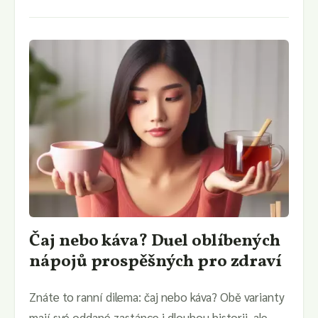
Čaj nebo káva? Duel oblíbených
nápojů prospěšných pro zdraví
Znáte to ranní dilema: čaj nebo káva? Obě varianty
mají své oddané zastánce i dlouhou historii, ale