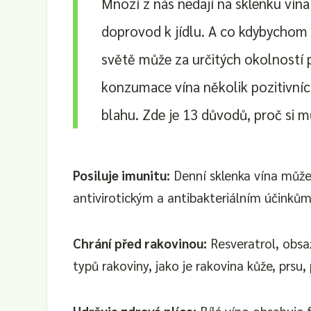
Mnozí z nás nedají na sklenku vína
doprovod k jídlu. A co kdybychom v
světě může za určitých okolností 
konzumace vína několik pozitivní
blahu. Zde je 13 důvodů, proč si m
Posiluje imunitu:
Denní sklenka vína může
antivirotickým a antibakteriálním účinků
Chrání před rakovinou:
Resveratrol, obsa
typů rakoviny, jako je rakovina kůže, prsu, p
Udržuje zdravé plíce:
Bílé víno obsahuje f