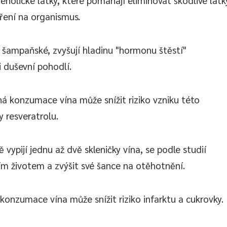
uření na organismus.
a šampaňské, zvyšují hladinu "hormonu štěstí"
i duševní pohodlí.
á konzumace vína může snížit riziko vzniku této
 resveratrolu.
vypijí jednu až dvě skleničky vína, se podle studií
ím životem a zvýšit své šance na otěhotnění.
konzumace vína může snížit riziko infarktu a cukrovky.