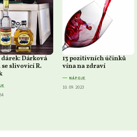
a dárek: Dárková
13 pozitivních účinků
se slivovicí R.
vína na zdraví
k
NÁPOJE
JE
10. 09. 2023
24