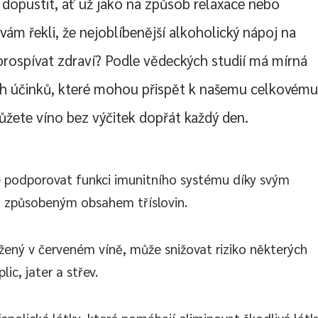
 dopustit, ať už jako na způsob relaxace nebo
ám řekli, že nejoblíbenější alkoholický nápoj na
prospívat zdraví? Podle vědeckých studií má mírná
ch účinků, které mohou přispět k našemu celkovém
ůžete víno bez výčitek dopřát každý den.
 podporovat funkci imunitního systému díky svým
m způsobeným obsahem tříslovin.
žený v červeném víně, může snižovat riziko některých
lic, jater a střev.
enolické látky, které pomáhají eliminovat škodlivé látk