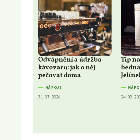
Odvápnění a údržba
Tip n
kávovaru: jak o něj
bedna 
pečovat doma
Jelíne
NÁPOJE
NÁPO
31. 07. 2026
24. 02. 20