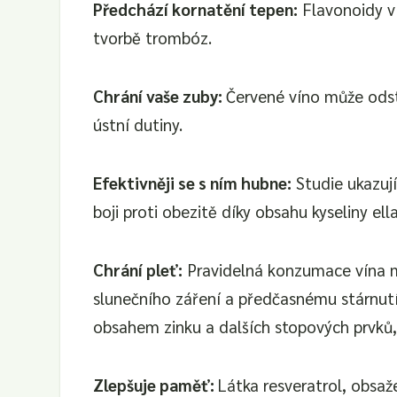
Předchází kornatění tepen:
Flavonoidy v
tvorbě trombóz.
Chrání vaše zuby:
Červené víno může odstr
ústní dutiny.
Efektivněji se s ním hubne:
Studie ukazuj
boji proti obezitě díky obsahu kyseliny el
Chrání pleť:
Pravidelná konzumace vína m
slunečního záření a předčasnému stárnutí
obsahem zinku a dalších stopových prvků, 
Zlepšuje paměť:
Látka resveratrol, obsa