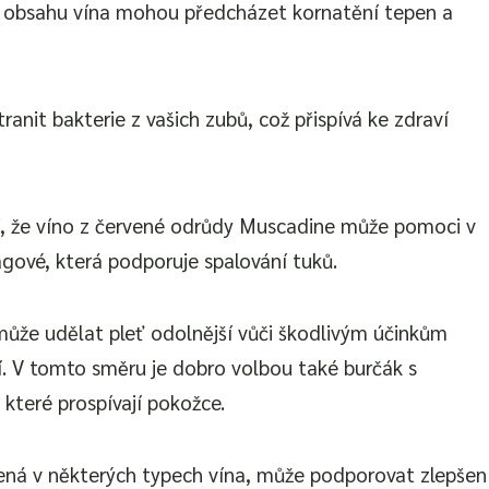
 obsahu vína mohou předcházet kornatění tepen a
anit bakterie z vašich zubů, což přispívá ke zdraví
í, že víno z červené odrůdy Muscadine může pomoci v
lagové, která podporuje spalování tuků.
ůže udělat pleť odolnější vůči škodlivým účinkům
. V tomto směru je dobro volbou také burčák s
které prospívají pokožce.
žená v některých typech vína, může podporovat zlepšen