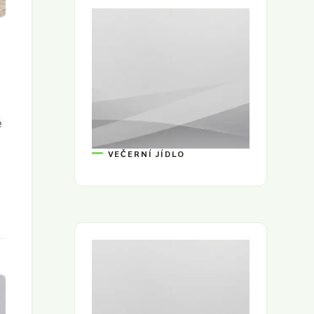
ě
VEČERNÍ JÍDLO