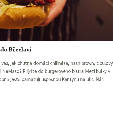
 do Břeclavi
vás, jak chutná domácí chilinéza, hash brown, cibulov
i NeMaso? Přijďte do burgerového bistra Mezi bulky v
obně ještě pamatují úspěšnou Kantýnu na ulici Nár.