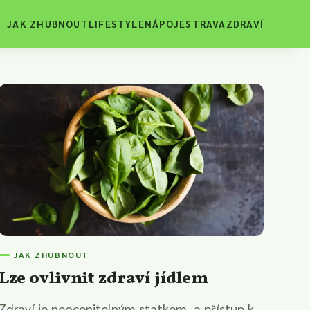
JAK ZHUBNOUT
LIFESTYLE
NÁPOJE
STRAVA
ZDRAVÍ
JAK ZHUBNOUT
Lze ovlivnit zdraví jídlem
Zdraví je neocenitelným statkem, a přístup k