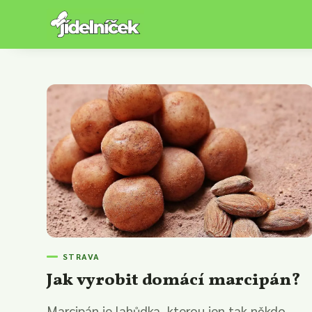
STRAVA
Jak vyrobit domácí marcipán?
Marcipán je lahůdka, kterou jen tak někdo