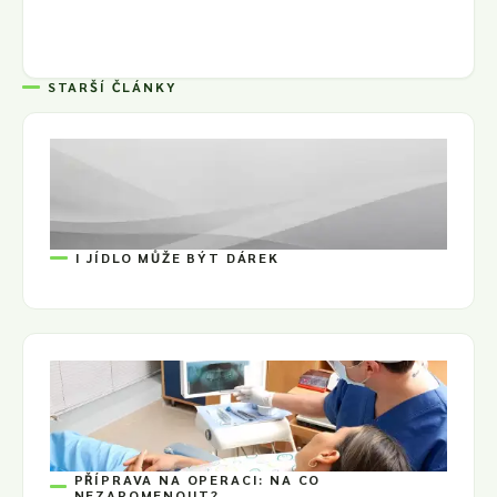
STARŠÍ ČLÁNKY
I JÍDLO MŮŽE BÝT DÁREK
PŘÍPRAVA NA OPERACI: NA CO
NEZAPOMENOUT?