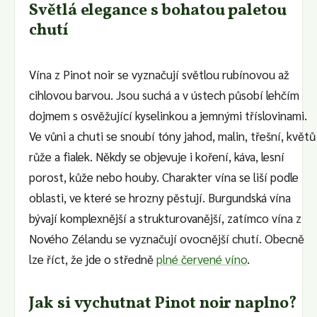
Světlá elegance s bohatou paletou
chutí
Vína z Pinot noir se vyznačují světlou rubínovou až
cihlovou barvou. Jsou suchá a v ústech působí lehčím
dojmem s osvěžující kyselinkou a jemnými tříslovinami.
Ve vůni a chuti se snoubí tóny jahod, malin, třešní, květů
růže a fialek. Někdy se objevuje i koření, káva, lesní
porost, kůže nebo houby. Charakter vína se liší podle
oblasti, ve které se hrozny pěstují. Burgundská vína
bývají komplexnější a strukturovanější, zatímco vína z
Nového Zélandu se vyznačují ovocnější chutí. Obecně
lze říc
t
, že jde o s
t
ředně
plné červené víno
.
Jak si vychutnat Pinot noir naplno?