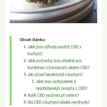
Obsah článku:
Jaké jsou výhody použití CBD v
kuchyni?
Jaké potraviny jsou vhodné pro
kombinaci s konopným olejem CBD?
Jak užívat kanabinoid v kuchyni?
Jaké jsou vyzkoušené a
nejoblíbenější recepty s CBD?
Kolik CBD využívat při vaření?
Má CBD v kuchyni nějaké nevýhody?