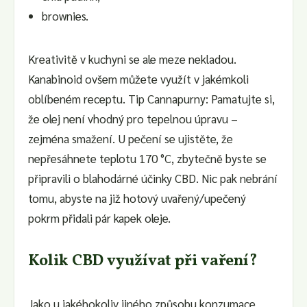
brownies.
Kreativitě v kuchyni se ale meze nekladou.
Kanabinoid ovšem můžete využít v jakémkoli
oblíbeném receptu. Tip Cannapurny: Pamatujte si,
že olej není vhodný pro tepelnou úpravu –
zejména smažení. U pečení se ujistěte, že
nepřesáhnete teplotu 170 °C, zbytečně byste se
připravili o blahodárné účinky CBD. Nic pak nebrání
tomu, abyste na již hotový uvařený/upečený
pokrm přidali pár kapek oleje.
Kolik CBD využívat při vaření?
Jako u jakéhokoliv jiného způsobu konzumace