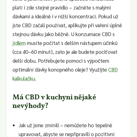
platí i zde stejné pravidlo – začněte s malými
dávkami a ideálně i v nižší koncentraci. Pokud už
jste CBD začali používat, aplikujte při vaření úplně
stejnou dávku jako běžně. U konzumace CBD s
jídlem
musíte počítat s delším nástupem účinků
(cca 40–60 minut), zato je ale budete pociťovat
delší dobu. Potřebujete pomoci s výpočtem
optimální dávky konopného oleje? Využijte
CBD
kalkulačku
.
Má CBD v kuchyni nějaké
nevýhody?
Jak už jsme zmínili – nemůžete ho tepelně
upravovat, abyste se nepřipravili o pozitivní