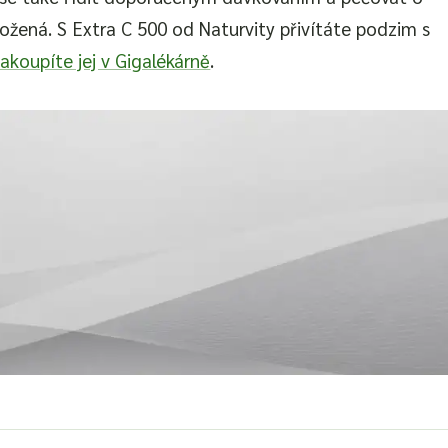
rožená. S Extra C 500 od Naturvity přivítáte podzim s
akoupíte jej v Gigalékárně
.