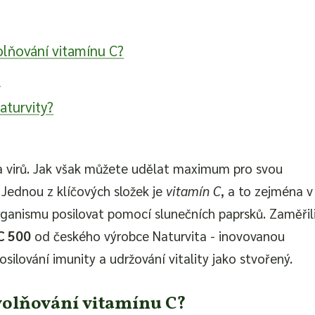
lňování vitamínu C?
?
aturvity?
 a virů. Jak však můžete udělat maximum pro svou
 Jednou z klíčových složek je
vitamín C
, a to zejména v
anismu posilovat pomocí slunečních paprsků. Zaměřil
C 500
od českého výrobce Naturvita - inovovanou
silování imunity a udržování vitality jako stvořený.
volňování vitamínu C?