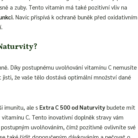
sně a zuby. Tento vitamin má také pozitivní vliv na
unkci
. Navíc přispívá k ochraně buněk před oxidativním
í.
Naturvity?
nně. Díky postupnému uvolňování vitamínu C nemusíte
 jisti, že vaše tělo dostává optimální množství dané
 imunitu, ale s
Extra C 500 od Naturvity
budete mít
y vitamínu C. Tento inovativní doplněk stravy vám
 postupným uvolňováním, čímž pozitivně ovlivníte své
se také řídit doporučeným dávkováním a pečovat o