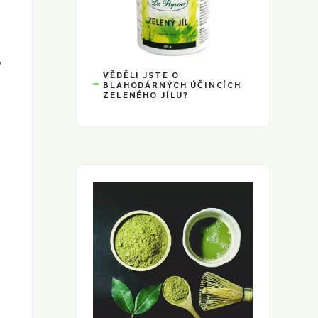
,
VĚDĚLI JSTE O
BLAHODÁRNÝCH ÚČINCÍCH
ZELENÉHO JÍLU?