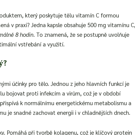
oduktem, který poskytuje tělu vitamín C formou
mená v praxi? Jedna kapsle obsahuje 500 mg vitamínu C
málně 8 hodin
. To znamená, že se postupně uvolňuje
mální vstřebání a využití.
ý?
mi účinky pro tělo. Jednou z jeho hlavních funkcí je
lu bojovat proti infekcím a virům, což je v období
ň přispívá k normálnímu energetickému metabolismu a
omu je snadné zachovat energii i v chladnějších dnech.
y. Pomáhá při tvorbě kolagenu, což je klíčový protein