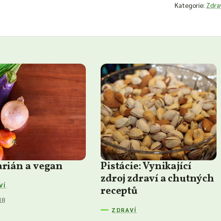
Kategorie:
Zdra
arián a vegan
Pistácie: Vynikající
zdroj zdraví a chutných
VÍ
receptů
18
ZDRAVÍ