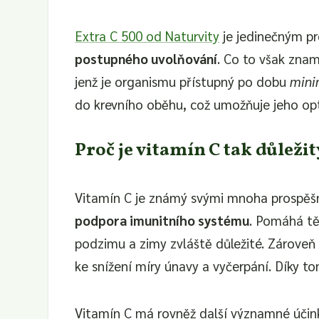
Extra C 500 od Naturvity
je jedinečným pr
postupného uvolňování
. Co to však zna
jenž je organismu přístupný po dobu
mini
do krevního oběhu, což umožňuje jeho opti
Proč je vitamín C tak důležit
Vitamín C je známý svými mnoha prospěšný
podpora imunitního systému
. Pomáhá tě
podzimu a zimy zvláště důležité. Zárove
ke snížení míry únavy a vyčerpání. Díky t
Vitamín C má rovněž další významné účink