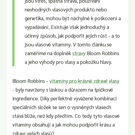
jsou stres, špatná strava, používání
nevhodných vlasových produktů nebo
genetika, mohou být náchylné k poškození a
vypadávání. Existuje však jednoduchý a
účinný způsob, jak podpořit jejich růst - a to
jsou vlasové vitamíny. V tomto článku se
zaměříme na doplněk
stravy
Bloom Robbins
a jeho výhody pro vlasy a pokožku hlavy.
Bloom Robbins -
vitamíny pro krásné zdravé vlasy
- byly navrženy s láskou a důrazem na špičkové
ingredience. Díky perfektně vyvážené kombinaci
speciálních složek se sen o vysněných vlasech
stává blíže, než kdy předtím. Co tedy tyto vlasové
vitamíny obsahují a jak mohou podpořit krásu a
zdraví vašich vlasů?