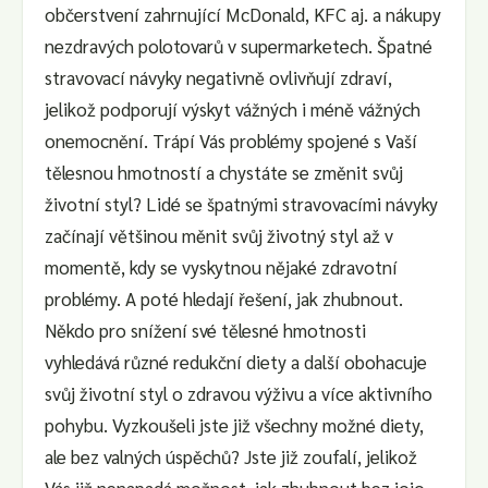
občerstvení zahrnující McDonald, KFC aj. a nákupy
nezdravých polotovarů v supermarketech. Špatné
stravovací návyky negativně ovlivňují zdraví,
jelikož podporují výskyt vážných i méně vážných
onemocnění. Trápí Vás problémy spojené s Vaší
tělesnou hmotností a chystáte se změnit svůj
životní styl? Lidé se špatnými stravovacími návyky
začínají většinou měnit svůj životný styl až v
momentě, kdy se vyskytnou nějaké zdravotní
problémy. A poté hledají řešení, jak zhubnout.
Někdo pro snížení své tělesné hmotnosti
vyhledává různé redukční diety a další obohacuje
svůj životní styl o zdravou výživu a více aktivního
pohybu. Vyzkoušeli jste již všechny možné diety,
ale bez valných úspěchů? Jste již zoufalí, jelikož