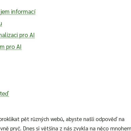
ojem informací
u
alizaci pro AI
ým pro AI
 teď
 proklikat pět různých webů, abyste našli odpověď na
ivně pryč. Dnes si většina z nás zvykla na něco mnohe