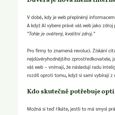
Důvěra je nová měna intern
V době, kdy je web přeplněný informacemi ne
A když AI vybere právě váš web jako zdroj 
"Tohle je ověřený, kvalitní zdroj."
Pro firmy to znamená revoluci. Získání ci
nejdůvěryhodnějšího zprostředkovatele, jak
váš web – vnímají, že následují radu inte
rozdíl oproti tomu, když si sami vybírají 
Kdo skutečně potřebuje opti
Možná si teď říkáte, jestli to má smysl p