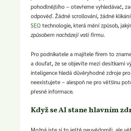
pohodlnějšího – otevřeme vyhledávač, z
odpověď. Žádné scrollování, žádné klikání
SEO
technologie, která mění způsob, jakým 
způsobem nacházejí vaši firmu
.
Pro podnikatele a majitele firem to znam
a doufat, že se objevíte mezi desítkami v
inteligence hledá důvěryhodné zdroje pro
neexistujete – alespoň ne pro většinu pote
přesné informace.
Když se AI stane hlavním z
Možná jste si to ještě neuvědomili, ale vě