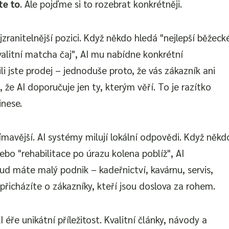
te to
. Ale pojďme si to rozebrat konkrétněji.
zranitelnější pozici. Když někdo hledá "nejlepší běžeck
alitní matcha čaj", AI mu nabídne konkrétní
li jste prodej – jednoduše proto, že vás zákazník ani
o, že AI doporučuje jen ty, kterým věří. To je razítko
inese.
jímavější. AI systémy milují lokální odpovědi. Když někd
ebo "rehabilitace po úrazu kolena poblíž", AI
d máte malý podnik – kadeřnictví, kavárnu, servis,
přicházíte o zákazníky, kteří jsou doslova za rohem.
I éře unikátní příležitost. Kvalitní články, návody a