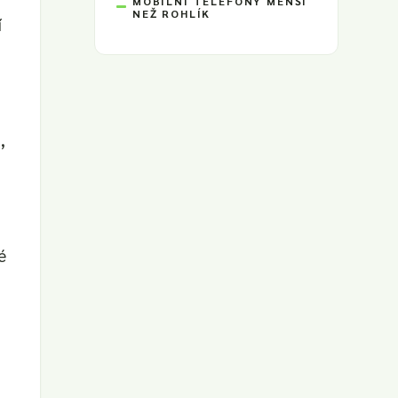
MOBILNÍ TELEFONY MENŠÍ
NEŽ ROHLÍK
í
,
é