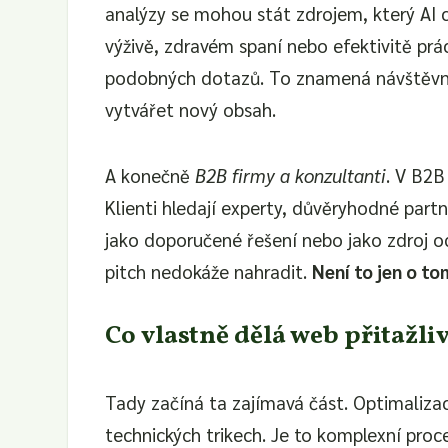
analýzy se mohou stát zdrojem, který AI 
výživě, zdravém spaní nebo efektivitě prá
podobných dotazů. To znamená návštěvnos
vytvářet nový obsah.
A konečně
B2B firmy a konzultanti
. V B2B
Klienti hledají experty, důvěryhodné partn
jako doporučené řešení nebo jako zdroj o
pitch nedokáže nahradit.
Není to jen o t
Co vlastně dělá web přitažl
Tady začíná ta zajímavá část. Optimalizac
technických trikech. Je to komplexní proc