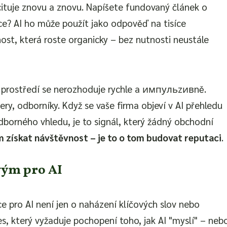
cituje znovu a znovu. Napíšete fundovaný článek o
ce? AI ho může použít jako odpověď na tisíce
t, která roste organicky – bez nutnosti neustále
 prostředí se nerozhoduje rychle a импульzивně.
ery, odborníky. Když se vaše firma objeví v AI přehledu
dborného vhledu, je to signál, který žádný obchodní
om získat návštěvnost – je to o tom budovat reputaci
.
ivým pro AI
e pro AI není jen o naházení klíčových slov nebo
es, který vyžaduje pochopení toho, jak AI "myslí" – neb