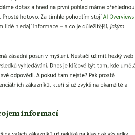
adáme dotaz a hned na první pohled máme přehlednou
. Prostě hotovo. Za tímhle pohodlím stojí
AI Overviews
lidé hledají informace – a co je důležitější,
jakým
ená zásadní posun v myšlení. Nestačí už mít hezký web
ýsledků vyhledávání. Dnes je klíčové být tam, kde uměl
 své odpovědi. A pokud tam nejste? Pak prostě
nciálních zákazníků, kteří si už zvykli na okamžité a
drojem informací
tšina vašich zákazníků už nekliká na klasické výsledky