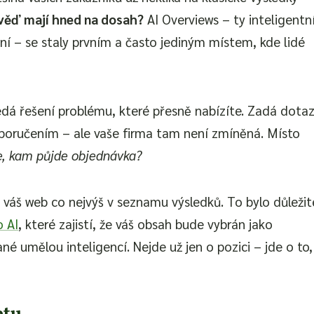
ověď mají hned na dosah?
AI Overviews – ty inteligentn
ání – se staly prvním a často jediným místem, kde lidé
ledá řešení problému, které přesně nabízíte. Zadá dotaz
oručením – ale vaše firma tam není zmíněná. Místo
e, kam půjde objednávka?
 váš web co nejvýš v seznamu výsledků. To bylo důležit
o AI
, které zajistí, že váš obsah bude vybrán jako
 umělou inteligencí. Nejde už jen o pozici – jde o to,