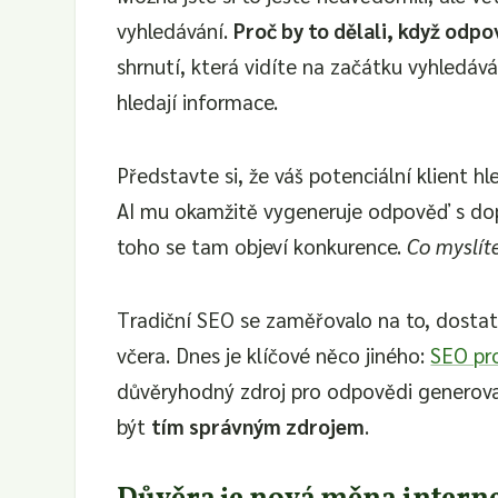
vyhledávání.
Proč by to dělali, když odp
shrnutí, která vidíte na začátku vyhledáv
hledají informace.
Představte si, že váš potenciální klient h
AI mu okamžitě vygeneruje odpověď s dop
toho se tam objeví konkurence.
Co myslít
Tradiční SEO se zaměřovalo na to, dostat
včera. Dnes je klíčové něco jiného:
SEO pr
důvěryhodný zdroj pro odpovědi generované
být
tím správným zdrojem
.