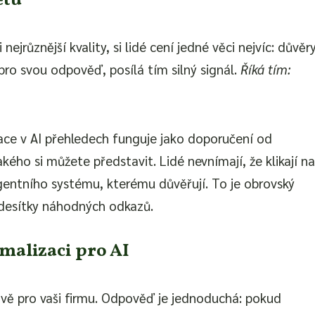
etu
jrůznější kvality, si lidé cení jedné věci nejvíc: důvěry
pro svou odpověď, posílá tím silný signál.
Říká tím:
tace v AI přehledech funguje jako doporučení od
ého si můžete představit. Lidé nevnímají, že klikají n
ligentního systému, kterému důvěřují. To je obrovský
z desítky náhodných odkazů.
malizaci pro AI
rávě pro vaši firmu. Odpověď je jednoduchá: pokud