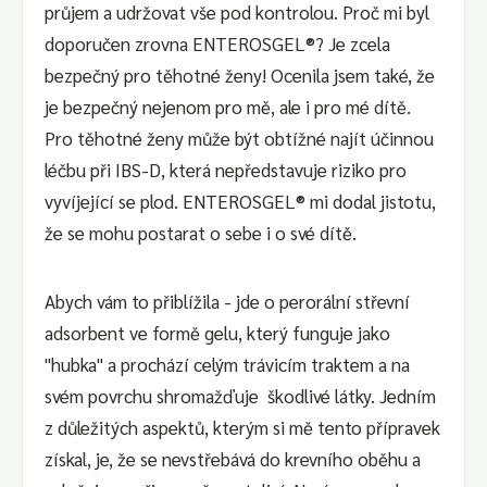
průjem a udržovat vše pod kontrolou. Proč mi byl
doporučen zrovna ENTEROSGEL®? Je zcela
bezpečný pro těhotné ženy! Ocenila jsem také, že
je bezpečný nejenom pro mě, ale i pro mé dítě.
Pro těhotné ženy může být obtížné najít účinnou
léčbu při IBS-D, která nepředstavuje riziko pro
vyvíjející se plod. ENTEROSGEL® mi dodal jistotu,
že se mohu postarat o sebe i o své dítě.
Abych vám to přiblížila - jde o perorální střevní
adsorbent ve formě gelu, který funguje jako
"hubka" a prochází celým trávicím traktem a na
svém povrchu shromažďuje škodlivé látky. Jedním
z důležitých aspektů, kterým si mě tento přípravek
získal, je, že se nevstřebává do krevního oběhu a