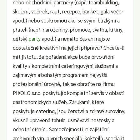
nebo obchodními partnery (např. teambuilding,
školení, večírek, raut, recepce, banket, gala večer
apod.) nebo soukromou akci se svými blízkými a
přáteli (např. narozeniny, promoce, svatba, křtiny,
dětská
party
apod.) a nemáte čas ani nejste
dostatečně kreativní na jejich přípravu? Chcete-li
mít jistotu, že pořádaná akce bude prvotřídní
kvality s kompletními cateringovými službami a
zajímavým a bohatým programem nejvyšší
profesionální úrovně, tak se obraťte na firmu
PIXOLO s.r.o. poskytujíc kompletní servis v oblasti
gastronomických služeb. Zárukami, které
poskytuje catering, jsou čerstvé a zdravé suroviny,
vkusně upravená tabule, usměvavé hostesky a
ochotní číšníci. Samozřejmostí je zajištění
archivních vín, pivních speciálů, koktejlů, specialit