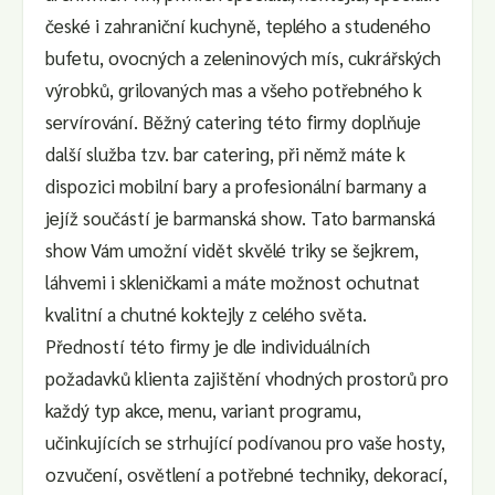
české i zahraniční kuchyně, teplého a studeného
bufetu, ovocných a zeleninových mís, cukrářských
výrobků, grilovaných mas a všeho potřebného k
servírování. Běžný catering této firmy doplňuje
další služba tzv. bar catering, při němž máte k
dispozici mobilní bary a profesionální barmany a
jejíž součástí je barmanská show. Tato barmanská
show Vám umožní vidět skvělé triky se šejkrem,
láhvemi i skleničkami a máte možnost ochutnat
kvalitní a chutné koktejly z celého světa.
Předností této firmy je dle individuálních
požadavků klienta zajištění vhodných prostorů pro
každý typ akce, menu, variant programu,
učinkujících se strhující podívanou pro vaše hosty,
ozvučení, osvětlení a potřebné techniky, dekorací,