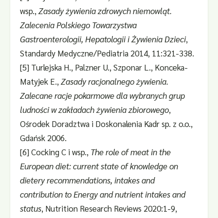
wsp.,
Zasady żywienia zdrowych niemowląt.
Zalecenia Polskiego Towarzystwa
Gastroenterologii, Hepatologii i Żywienia Dzieci
,
Standardy Medyczne/Pediatria 2014, 11:321-338.
[5] Turlejska H., Palzner U., Szponar L., Konceka-
Matyjek E.,
Zasady racjonalnego żywienia.
Zalecane racje pokarmowe dla wybranych grup
ludności w zakładach żywienia zbiorowego
,
Ośrodek Doradztwa i Doskonalenia Kadr sp. z o.o.,
Gdańsk 2006.
[6] Cocking C i wsp.,
The role of meat in the
European diet: current state of knowledge on
dietery recommendations, intakes and
contribution to Energy and nutrient intakes and
status
, Nutrition Research Reviews 2020:1-9,