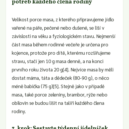
potřeb každého člena rodiny
Velikost porce masa, z kterého připravujeme jídlo
vařené na páře, pečené nebo dušené, se liší v
závislosti na věku a fyziologickém stavu. Nejmenší
část masa během rodinné večeře je určena pro
kojence, protože pro dítě, kterému rozšiřujeme
stravu, stačí jen 10 g masa denně, a na konci
prvního roku života 20 g[4]. Nejvíce masa by měli
dostat máma, táta a dědeček (80-90 g), o něco
méně babička (75 g)[5]. Stejně jako v případě
masa, také porce zeleniny, brambor, rýže nebo
obilovin se budou lišit na talíři každého člena
rodiny.
3. krok: Sestavte týdenní jídelníček