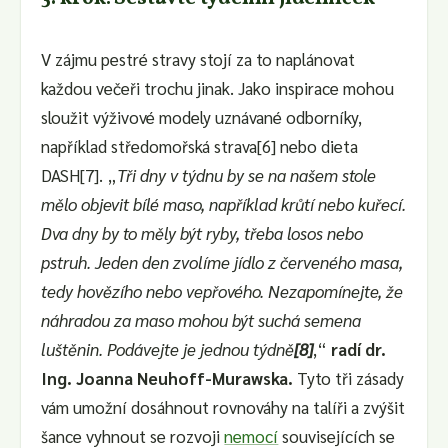
V zájmu pestré stravy stojí za to naplánovat
každou večeři trochu jinak. Jako inspirace mohou
sloužit výživové modely uznávané odborníky,
například středomořská strava[6] nebo dieta
DASH[7]. „
Tři dny v týdnu by se na našem stole
mělo objevit bílé maso, například krůtí nebo kuřecí.
Dva dny by to měly být ryby, třeba losos nebo
pstruh. Jeden den zvolíme jídlo z červeného masa,
tedy hovězího nebo vepřového. Nezapomínejte, že
náhradou za maso mohou být suchá semena
luštěnin. Podávejte je jednou
týdně
[8]
,“
radí dr.
Ing. Joanna Neuhoff-Murawska.
Tyto tři zásady
vám umožní dosáhnout rovnováhy na talíři a zvýšit
šance vyhnout se rozvoji
nemocí
souvisejících se