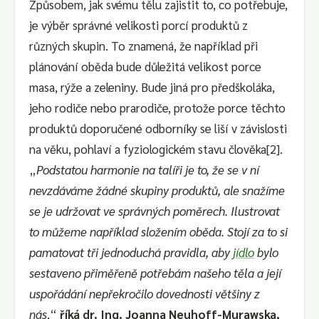
Způsobem, jak svému tělu zajistit to, co potřebuje,
je výběr správné velikosti porcí produktů z
různých skupin. To znamená, že například při
plánování oběda bude důležitá velikost porce
masa, rýže a zeleniny. Bude jiná pro předškoláka,
jeho rodiče nebo prarodiče, protože porce těchto
produktů doporučené odborníky se liší v závislosti
na věku, pohlaví a fyziologickém stavu člověka[2].
„
Podstatou harmonie na talíři je to, že se v ní
nevzdáváme žádné skupiny produktů, ale snažíme
se je udržovat ve správných poměrech. Ilustrovat
to můžeme například složením oběda. Stojí za to si
pamatovat tři jednoduchá pravidla, aby
jídlo
bylo
sestaveno přiměřeně potřebám našeho těla a její
uspořádání nepřekročilo dovednosti většiny z
nás
,“
říká dr. Ing. Joanna Neuhoff-Murawska,