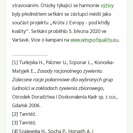
stravováním. Otázky týkající se harmonie
výživy
byly předmětem setkání se zástupci médií jako
součást projektu „Krůta z Evropy - pod křídly
kvality“. Setkání proběhlo 5. března 2020 ve
Varšavě. Více o kampani na
www.wingsofquality.eu
.
[1] Turlejska H., Palzner U., Szponar L., Konceka-
Matyjek E.,
Zasady racjonalnego żywienia.
Zalecane racje pokarmowe dla wybranych grup
ludności w zakładach żywienia zbiorowego
,
Ośrodek Doradztwa i Doskonalenia Kadr sp. z o.o.,
Gdańsk 2006.
[2] Tamtéž.
[3] Tamtéž.
[4] Szajewska H., Socha P., Horvath A. i