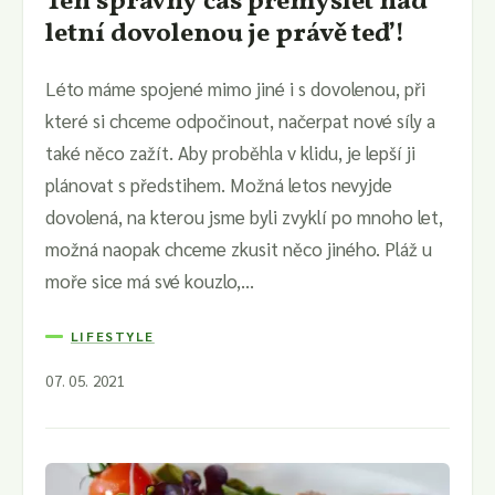
Ten správný čas přemýšlet nad
letní dovolenou je právě teď!
Léto máme spojené mimo jiné i s dovolenou, při
které si chceme odpočinout, načerpat nové síly a
také něco zažít. Aby proběhla v klidu, je lepší ji
plánovat s předstihem. Možná letos nevyjde
dovolená, na kterou jsme byli zvyklí po mnoho let,
možná naopak chceme zkusit něco jiného. Pláž u
moře sice má své kouzlo,...
LIFESTYLE
07. 05. 2021