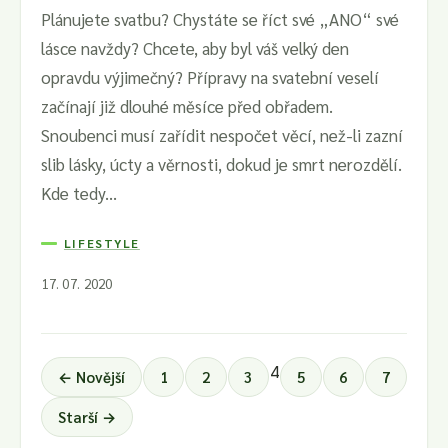
Plánujete svatbu? Chystáte se říct své „ANO“ své
lásce navždy? Chcete, aby byl váš velký den
opravdu výjimečný? Přípravy na svatební veselí
začínají již dlouhé měsíce před obřadem.
Snoubenci musí zařídit nespočet věcí, než-li zazní
slib lásky, úcty a věrnosti, dokud je smrt nerozdělí.
Kde tedy...
LIFESTYLE
17. 07. 2020
4
← Novější
1
2
3
5
6
7
Starší →