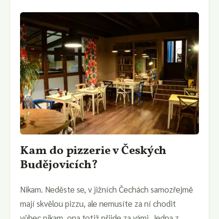
Kam do pizzerie v Českých
Budějovicích?
Nikam. Neděste se, v jižních Čechách samozřejmě
mají skvělou pizzu, ale nemusíte za ní chodit
vůbec nikam, ona totiž přijde za vámi. Jedna z