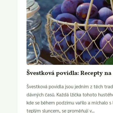
Švestková povidla: Recepty na
Švestková povidla jsou jedním z těch tradi
dávných časů. Každá lžička tohoto hustéh
kde se během podzimu vařilo a míchalo s l
teplým sluncem, se proměňují v...