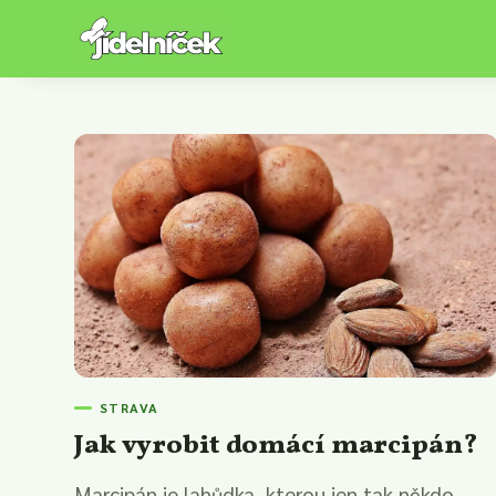
STRAVA
Jak vyrobit domácí marcipán?
Marcipán je lahůdka, kterou jen tak někdo