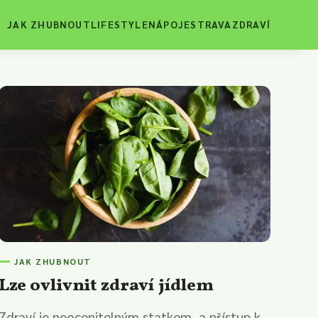
JAK ZHUBNOUT
LIFESTYLE
NÁPOJE
STRAVA
ZDRAVÍ
JAK ZHUBNOUT
Lze ovlivnit zdraví jídlem
Zdraví je neocenitelným statkem, a přístup k