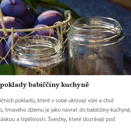
 poklady babiččiny kuchyně
čních pokladů, které v sobě ukrývají vůni a chuť
o, tmavého džemu je jako návrat do babiččiny kuchyně
áskou a trpělivostí. Švestky, které dozrávají pod